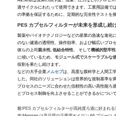
過サイクルにわたって使用できます。工業用設備で
の準拠を保証するために、定期的な完全性テストを
PES カプセルフィルターが未来を形成し続
製薬やバイオテクノロジーなどの産業の急速な進化に
のない濾過の透明性、操作効率、および幅広いプロ
彼らの上司
親水性
,
低結合特性
、 そして
機械的堅牢性
に傾いているため、
モジュール式でスケーラブルな
役割を果たし続けます。
などの大手企業
メムセプ
は、高度な膜科学と人間工学
した。同社のソリューションは世界的な規制基準を満
プロセスのニーズに合わせた信頼性の高い高性能ろ
とプロセス制御を向上させることができるかについ
前:
PES カプセルフィルターが高純度ろ過に好まれ
次:
Memsep は高品質の正帯電ナイロン 66 プリー