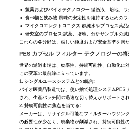
製薬およびバイオテクノロジー:
緩衝液、培地、ワ
食べ物と飲み物:
風味の安定性を維持するためのワ
マイクロエレクトロニクス:
超純水やプロセス薬品
研究室のプロセス:
試薬、培地、分析サンプルの滅
これらの各分野は、厳しい純度および安全基準を満た
PES カプセル フィルター テクノロジーの
世界の濾過市場は、効率性、持続可能性、自動化に対
この変革の最前線に立っています。
1. シングルユースシステムとの統合:
バイオ医薬品製造では、
使い捨て処理システム
PE
され、生産バッチ間の迅速な切り替えがサポートさ
2. 持続可能性に焦点を当てる:
メーカーは、リサイクル可能なフィルターハウジング
の必要性が少なく、廃棄物が削減され、持続可能性