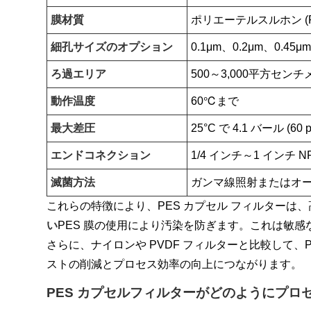
膜材質
ポリエーテルスルホン (P
細孔サイズのオプション
0.1μm、0.2μm、0.45μ
ろ過エリア
500～3,000平方セン
動作温度
60℃まで
最大差圧
25°C で 4.1 バール (60 p
エンドコネクション
1/4 インチ～1 イン
滅菌方法
ガンマ線照射またはオ
これらの特徴により、PES カプセル フィルター
い
PES 膜の使用により汚染を防ぎます。これは敏
さらに、ナイロンや PVDF フィルターと比較して
ストの削減とプロセス効率の向上につながります。
PES カプセルフィルターがどのようにプロ