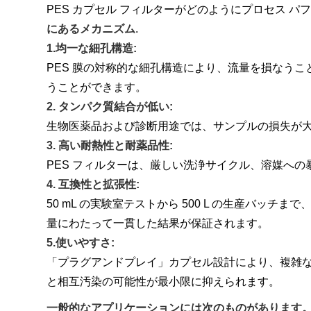
PES カプセル フィルターがどのようにプロセス 
にあるメカニズム
.
1.均一な細孔構造:
PES 膜の対称的な細孔構造により、流量を損なう
うことができます。
2. タンパク質結合が低い:
生物医薬品および診断用途では、サンプルの損失が大
3. 高い耐熱性と耐薬品性:
PES フィルターは、厳しい洗浄サイクル、溶媒へ
4. 互換性と拡張性:
50 mL の実験室テストから 500 L の生産バ
量にわたって一貫した結果が保証されます。
5.使いやすさ:
「プラグアンドプレイ」カプセル設計により、複雑
と相互汚染の可能性が最小限に抑えられます。
一般的なアプリケーションには次のものがあります