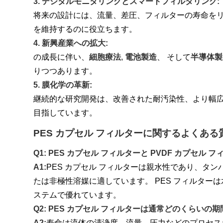
3. デジタルモニタリングとスマートフィルタリング:
将来の設計には、流量、差圧、フィルターの寿命を
を維持するのに役立ちます。
4. 新興産業への拡大:
の成長に伴い、
細胞療法
,
電池製造
、 そして
半導体製
りつつあります。
5. 膜化学の革新:
継続的な研究開発は、改善された耐汚染性、より幅広
目指しています。
PES カプセル フィルターに関するよくある
Q1: PES カプセル フィルターと PVDF カプセル
A1:
PES カプセル フィルターは親水性であり、タ
たは非極性溶媒に適しています。 PES フィルター
ステムで優れています。
Q2: PES カプセル フィルターは通常どのくらいの
A2:
寿命は流体の清浄度、流量、圧力などのプロセス