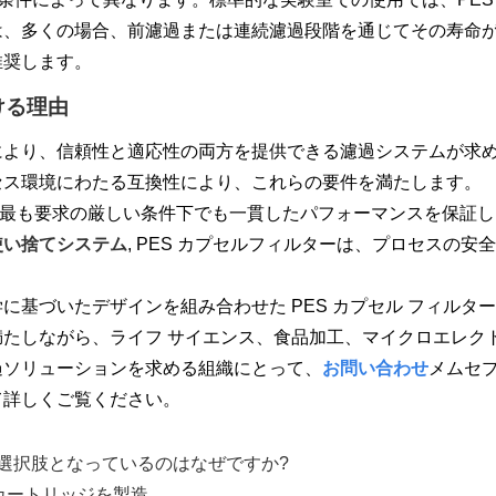
は、多くの場合、前濾過または連続濾過段階を通じてその寿命
推奨します。
ける理由
より、信頼性と適応性の両方を提供できる濾過システムが求められ
セス環境にわたる互換性により、これらの要件を満たします。
最も要求の厳しい条件下でも一貫したパフォーマンスを保証し
使い捨てシステム
, PES カプセルフィルターは、プロセスの
に基づいたデザインを組み合わせた PES カプセル フィル
たしながら、ライフ サイエンス、食品加工、マイクロエレク
過ソリューションを求める組織にとって、
お問い合わせ
メムセプ
て詳しくご覧ください。
る選択肢となっているのはなぜですか?
ツ カートリッジを製造