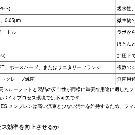
ES)
親水性
m、0.65μm
微生物
チメートル
ラボか
ほとん
si)
加圧下
チ NPT、ホースバーブ、またはサニタリーフランジ
複数の
ートクレーブ滅菌
無菌用
は、高スループットと製品の安全性が同様に重要な用途に適した
感なバイオプロセス環境では不可欠です。
、PES メンブレンは高い流束と少ない汚れを維持するため、
セス効率を向上させるか